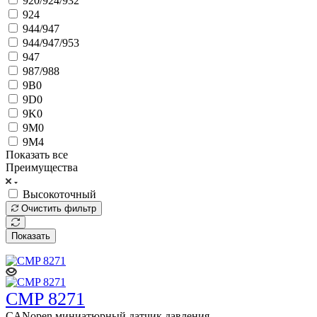
920/924/932
924
944/947
944/947/953
947
987/988
9B0
9D0
9K0
9M0
9M4
Показать все
Преимущества
Высокоточный
Очистить фильтр
Показать
CMP 8271
CANopen миниатюрный датчик давления