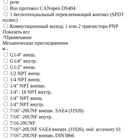
реле
Bus протокол CANopen DS404
1 беспотенциальный переключающий контакт (SPDT
полюс)
Коммутационный выход: 1 или 2 транзистора PNP
Показать все
?
Примечание
Механические присоединения
G1/4" внеш.
G1/4" внутр.
G1/2" внеш.
1/2 NPT внеш.
1/4 NPT внеш.
1/4" NPT внешн.
1/4"- 18 NPT внутр.
1/4” NPT внеш.
1/4” NPT внутр.
7/16"-20UNF внешн. SAE4 (J1926)
7/16"-20UNF внутр.
7/16-20UNF
7/16”-20UNF SAE4 внешн. (J1926), seal: accessory 61
7/16”-20UNF внешн, DIN3866