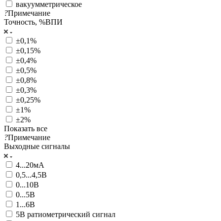
вакуумметрическое
?
Примечание
Точность, %ВПИ
±0,1%
±0,15%
±0,4%
±0,5%
±0,8%
±0,3%
±0,25%
±1%
±2%
Показать все
?
Примечание
Выходные сигналы
4...20мA
0,5...4,5В
0...10В
0...5В
1...6В
5В ратиометрический сигнал