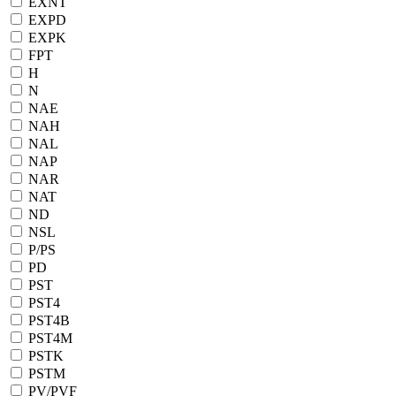
EXNT
EXPD
EXPK
FPT
H
N
NAE
NAH
NAL
NAP
NAR
NAT
ND
NSL
P/PS
PD
PST
PST4
PST4B
PST4M
PSTK
PSTM
PV/PVF