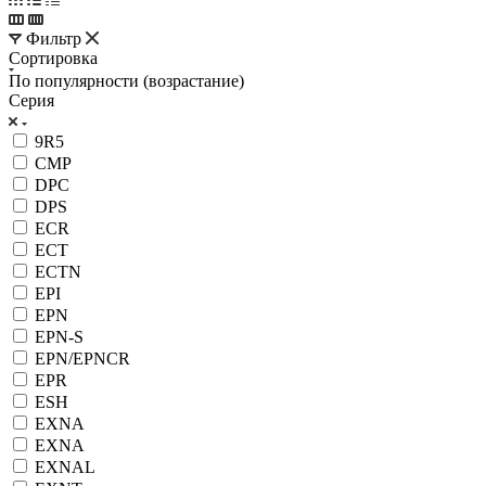
Фильтр
Сортировка
По популярности (возрастание)
Серия
9R5
CMP
DPC
DPS
ECR
ECT
ECTN
EPI
EPN
EPN-S
EPN/EPNCR
EPR
ESH
EXNA
EXNA
EXNAL