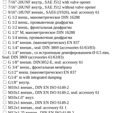
7/16”-20UNF внутр., SAE J512 with valve opener
7/16”-20UNF внутр., SAE J512 without valve opener
9/16”-18UNF внешн., SAE6 (J1926), seal: accessory 61
G 1/2 внеш., манометрическое DIN 16288
G 1/2 внеш., промывочная диафрагма
G 1/2 внеш., фронтальная диафрагма
G 1/2" M, манометрическое DIN 16288
G 1/4 внеш, промывочная диафрагма
G 1/4” внешн. (манометрическое) EN 837
G 1/4” внешн., seal: DIN 3869 (accessories 61/63/83)
G 1/4” внешн., со встроенным демпфированием Ø 0.5 mm,
Seal: DIN 3869 (accessories 61/63/83)
G 1/8” внешн. DIN3852-E, seal: accessory 61
G 3/4" внеш., фронтальная мембрана
G1/2” внеш. (манометрическое) EN 837
G1/4" m with integrated damping
G1/8" внутр.
M10x1 внешн., DIN EN ISO 6149-2
M10x1 внешн., DIN EN ISO 6149-2, seal: accessory 61
M10x1.0" внут.
M12x1 внешн., DIN EN ISO 6149-2
M12x1 внешн., seal: accessory 61 1
M12x1.25 внешн., DIN EN ISO 6149-2