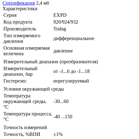
Спецификация
2,4 мб
Характеристики
Серия
EXPD
Код продукта
920/924/932
Производитель
Trafag
Тип измеряемого
дифференциальное
давления
Основная измеряемая
давление
величина
Измерительный диапазон (преобразователя)
Измерительный
от -1...6 до -1...18
диапазон, бар
Гистерезис
нерегулируемый
Условия окружающей среды
Температура
окружающей среды,
-30...60
°С
Температура процесса,
-40 ...150
°С
Точность измерений
Точность, %ВПИ
±1%