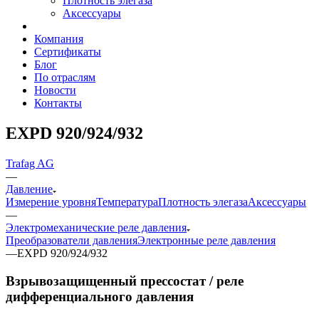
Плотность элегаза
Аксессуары
Компания
Сертификаты
Блог
По отраслям
Новости
Контакты
EXPD 920/924/932
Trafag AG
—
Давление
Измерение уровня
Температура
Плотность элегаза
Аксессуары
—
Электромеханические реле давления
Преобразователи давления
Электронные реле давления
—
EXPD 920/924/932
Взрывозащищенный прессостат / реле
дифференциального давления