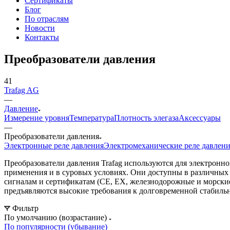
Сертификаты
Блог
По отраслям
Новости
Контакты
Преобразователи давления
41
Trafag AG
—
Давление
Измерение уровня
Температура
Плотность элегаза
Аксессуары
—
Преобразователи давления
Электронные реле давления
Электромеханические реле давлен
Преобразователи давления Trafag используются для электронн
применения и в суровых условиях. Они доступны в различных
сигналам и сертификатам (CE, EX, железнодорожные и морские
предъявляются высокие требования к долговременной стабильн
Фильтр
По умолчанию (возрастание)
По популярности (убывание)