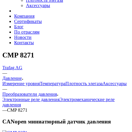
Плотность элегаза
Аксессуары
Компания
Сертификаты
Блог
По отраслям
Новости
Контакты
CMP 8271
Trafag AG
—
Давление
Измерение уровня
Температура
Плотность элегаза
Аксессуары
—
Преобразователи давления
Электронные реле давления
Электромеханические реле
давления
—
CMP 8271
CANopen миниатюрный датчик давления