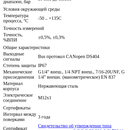
диапазон, бар
Условия окружающей среды
Температура
-50 .. +135C
процесса, °С
Точность измерений
Точность,
±0,5%, ±0,3%
%ВПИ
Общие характеристики
Выходные
Bus протокол CANopen DS404
сигналы
Степень защиты
IP67
Механические
G1/4" внеш., 1/4 NPT внеш., 7/16-20UNF, G
присоединения
1/4” внешн. (манометрическое) EN 837
Материал
Нержавеющая сталь
корпуса
Электрическое
M12x1
соединение
Сертификаты
Интервал между
3 года
поверками
Свидетельство об утверждении типа
Сертификат