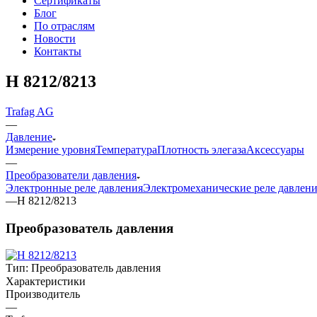
Сертификаты
Блог
По отраслям
Новости
Контакты
H 8212/8213
Trafag AG
—
Давление
Измерение уровня
Температура
Плотность элегаза
Аксессуары
—
Преобразователи давления
Электронные реле давления
Электромеханические реле давлен
—
H 8212/8213
Преобразователь давления
Тип:
Преобразователь давления
Характеристики
Производитель
—