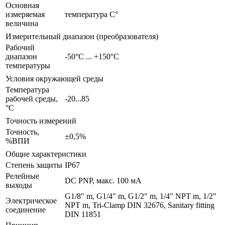
Основная
измеряемая
температура С°
величина
Измерительный диапазон (преобразователя)
Рабочий
диапазон
-50°C ... +150°C
температуры
Условия окружающей среды
Температура
рабочей среды,
-20...85
°С
Точность измерений
Точность,
±0,5%
%ВПИ
Общие характеристики
Степень защиты
IP67
Релейные
DC PNP, макс. 100 мА
выходы
G1/8" m, G1/4" m, G1/2" m, 1/4" NPT m, 1/2"
Электрическое
NPT m, Tri-Clamp DIN 32676, Sanitary fitting
соединение
DIN 11851