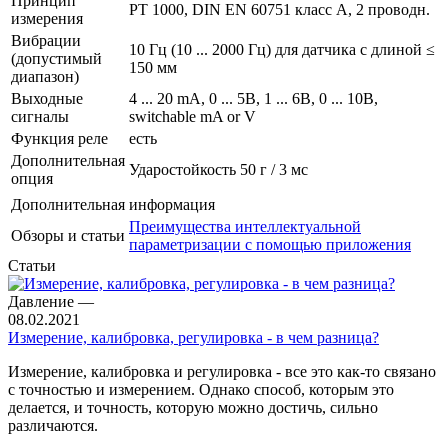
Принцип
PT 1000, DIN EN 60751 класс A, 2 проводн.
измерения
Вибрации
10 Гц (10 ... 2000 Гц) для датчика с длиной ≤
(допустимый
150 мм
диапазон)
Выходные
4 ... 20 mA, 0 ... 5В, 1 ... 6В, 0 ... 10В,
сигналы
switchable mA or V
Функция реле
есть
Дополнительная
Ударостойкость 50 г / 3 мс
опция
Дополнительная информация
Преимущества интеллектуальной
Обзоры и статьи
параметризации с помощью приложения
Статьи
Давление
—
08.02.2021
Измерение, калибровка, регулировка - в чем разница?
Измерение, калибровка и регулировка - все это как-то связано
с точностью и измерением. Однако способ, которым это
делается, и точность, которую можно достичь, сильно
различаются.