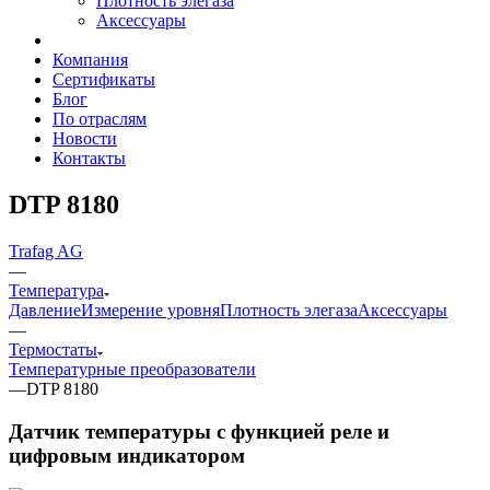
Плотность элегаза
Аксессуары
Компания
Сертификаты
Блог
По отраслям
Новости
Контакты
DTP 8180
Trafag AG
—
Температура
Давление
Измерение уровня
Плотность элегаза
Аксессуары
—
Термостаты
Температурные преобразователи
—
DTP 8180
Датчик температуры с функцией реле и
цифровым индикатором