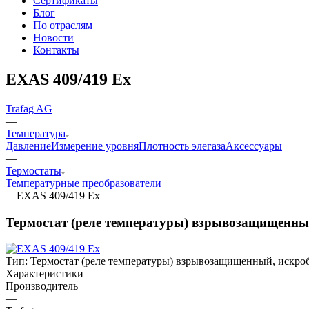
Сертификаты
Блог
По отраслям
Новости
Контакты
EXAS 409/419 Ex
Trafag AG
—
Температура
Давление
Измерение уровня
Плотность элегаза
Аксессуары
—
Термостаты
Температурные преобразователи
—
EXAS 409/419 Ex
Термостат (реле температуры) взрывозащищенны
Тип:
Термостат (реле температуры) взрывозащищенный, искро
Характеристики
Производитель
—