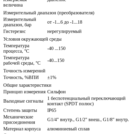
величина
Измерительный диапазон (преобразователя)
Измерительный
от -1...6 до -1...18
диапазон, бар
Гистерезис
нерегулируемый
Условия окружающей среды
Температура
-40 ...150
процесса, °С
Температура
-40...150
рабочей среды, °С
Точность измерений
Точность, %ВПИ
±1%
Общие характеристики
Принцип измерения
Сильфон
1 беспотенциальный переключающий
Выходные сигналы
контакт (SPDT полюс)
Степень защиты
IP65
Механические
G1/4" внутр., G1/2" внеш., G1/8" внутр.
присоединения
Материал корпуса
алюминиевый сплав