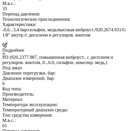
М.в.с.:
35
Перепад давления:
Технологические присоединения:
Характеристики:
-0,6...3,4 бар/сильфон, медь/высокая виброуст./920.2674.931/G
1/8" внутр./c дисплеем и регулиров. винтом
Подробнее
PD (920.2377.987, повышенная виброуст., c дисплеем и
регулиров. винтом, 0...6.0, сильфон, никелир. медь,)
Под заказ
Давление перегрузки, бар:
Диапазон измерений, бар:
6
Код типа:
Производитель:
Материал:
Температура эксплуатации:
Температурный диапазон среды:
Тип средства измерения:
М.в.с.:
61
Перепад давления: