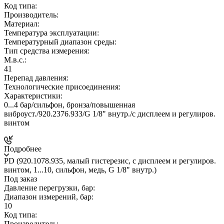
Код типа:
Производитель:
Материал:
Температура эксплуатации:
Температурный диапазон среды:
Тип средства измерения:
М.в.с.:
41
Перепад давления:
Технологические присоединения:
Характеристики:
0...4 бар/сильфон, бронза/повышенная
виброуст./920.2376.933/G 1/8" внутр./c дисплеем и регулиров.
винтом
Подробнее
PD (920.1078.935, малый гистерезис, c дисплеем и регулиров.
винтом, 1...10, сильфон, медь, G 1/8" внутр.)
Под заказ
Давление перегрузки, бар:
Диапазон измерений, бар:
10
Код типа:
Производитель: